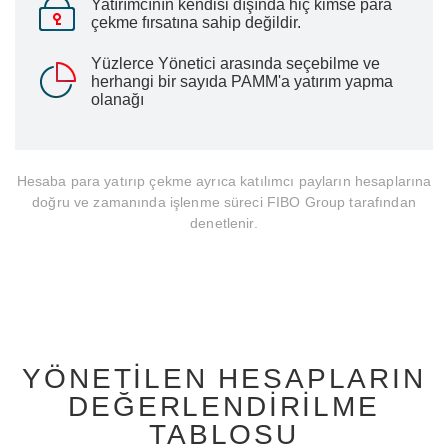
Yatırımcının kendisi dışında hiç kimse para
çekme fırsatına sahip değildir.
Yüzlerce Yönetici arasında seçebilme ve
herhangi bir sayıda PAMM'a yatırım yapma
olanağı
Hesaba para yatırıp çekme ayrıca katılımcı payların hesaplarına
doğru ve zamanında işlenme süreci FIBO Group tarafından
denetlenir.
YÖNETILEN HESAPLARIN
DEĞERLENDIRILME
TABLOSU