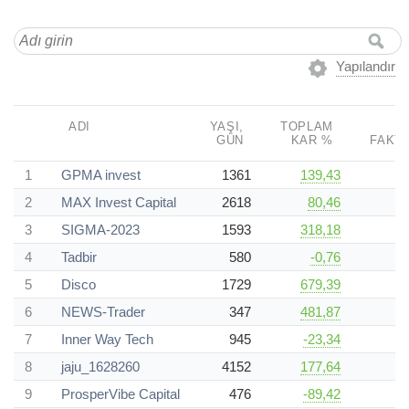
Yapılandır
ADI
YAŞI,
TOPLAM
GÜN
KAR %
FAKT
1
GPMA invest
1361
139,43
2
MAX Invest Capital
2618
80,46
3
SIGMA-2023
1593
318,18
4
Tadbir
580
-0,76
5
Disco
1729
679,39
6
NEWS-Trader
347
481,87
7
Inner Way Tech
945
-23,34
8
jaju_1628260
4152
177,64
9
ProsperVibe Capital
476
-89,42