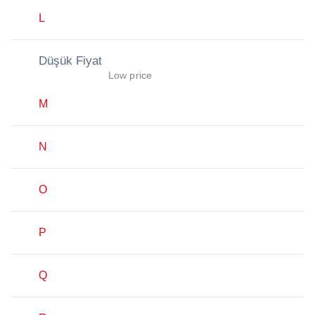
L
Düşük Fiyat
Low price
M
N
O
P
Q