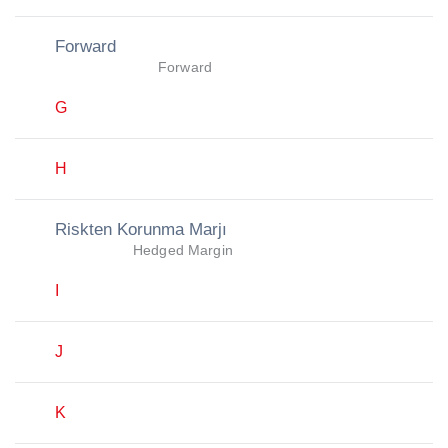
Forward
Forward
G
H
Riskten Korunma Marjı
Hedged Margin
I
J
K