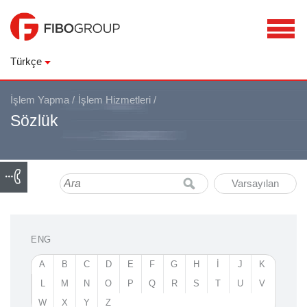
Türkçe
İşlem Yapma
/
İşlem Hizmetleri
/
Sözlük
Varsayılan
ENG
A
B
C
D
E
F
G
H
I
J
K
L
M
N
O
P
Q
R
S
T
U
V
W
X
Y
Z