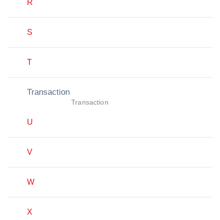
R
S
T
Transaction
Transaction
U
V
W
X