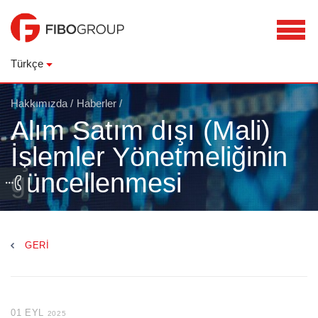
Türkçe
Hakkımızda
/
Haberler
/
Alım Satım dışı (Mali)
İşlemler Yönetmeliğinin
güncellenmesi
GERI
01 EYL
2025