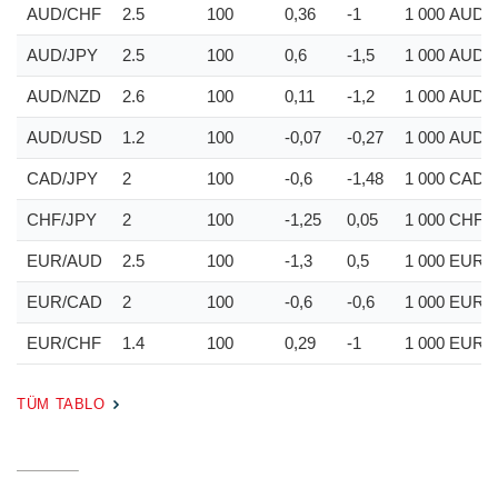
AUD/CHF
2.5
100
0,36
-1
1 000
AUD
AUD/JPY
2.5
100
0,6
-1,5
1 000
AUD
AUD/NZD
2.6
100
0,11
-1,2
1 000
AUD
AUD/USD
1.2
100
-0,07
-0,27
1 000
AUD
CAD/JPY
2
100
-0,6
-1,48
1 000
CAD
CHF/JPY
2
100
-1,25
0,05
1 000
CHF
EUR/AUD
2.5
100
-1,3
0,5
1 000
EUR
EUR/CAD
2
100
-0,6
-0,6
1 000
EUR
EUR/CHF
1.4
100
0,29
-1
1 000
EUR
TÜM TABLO