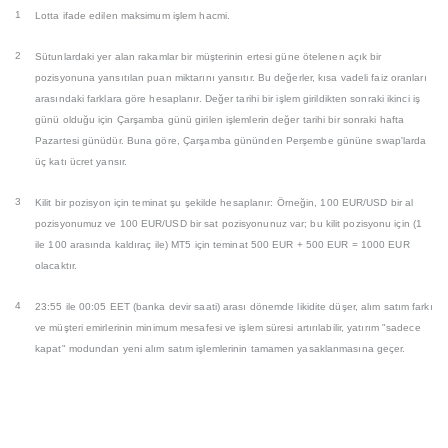
1
Lotta ifade edilen maksimum işlem hacmi.
2
Sütunlardaki yer alan rakamlar bir müşterinin ertesi güne ötelenen açık bir
pozisyonuna yansıtılan puan miktarını yansıtır. Bu değerler, kısa vadeli faiz oranları
arasındaki farklara göre hesaplanır. Değer tarihi bir işlem girildikten sonraki ikinci iş
günü olduğu için Çarşamba günü girilen işlemlerin değer tarihi bir sonraki hafta
Pazartesi günüdür. Buna göre, Çarşamba gününden Perşembe gününe swap'larda
üç katı ücret yansır.
3
Kilit bir pozisyon için teminat şu şekilde hesaplanır: Örneğin, 100 EUR/USD bir al
pozisyonumuz ve 100 EUR/USD bir sat pozisyonunuz var; bu kilit pozisyonu için (1
ile 100 arasında kaldıraç ile) MT5 için teminat 500 EUR + 500 EUR = 1000 EUR
olacaktır.
4
23:55 ile 00:05 EET (banka devir saati) arası dönemde likidite düşer, alım satım farkı
ve müşteri emirlerinin minimum mesafesi ve işlem süresi artırılabilir, yatırım "sadece
kapat" modundan yeni alım satım işlemlerinin tamamen yasaklanmasına geçer.