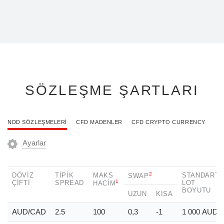
SÖZLEŞME ŞARTLARI
NDD SÖZLEŞMELERI
CFD MADENLER
CFD CRYPTO CURRENCY
Ayarlar
2
DÖVIZ
TIPIK
MAKS
STANDART
SWAP
1
ÇIFTI
SPREAD
LOT
HACIM
BOYUTU
UZUN
KISA
AUD/CAD
2.5
100
0,3
-1
1 000
AUD