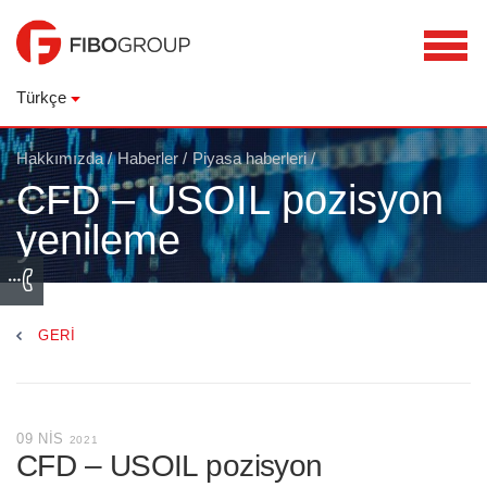
Türkçe
Hakkımızda
/
Haberler
/
Piyasa haberleri
/
CFD – USOIL pozisyon
yenileme
GERI
09 NIS
2021
CFD – USOIL pozisyon