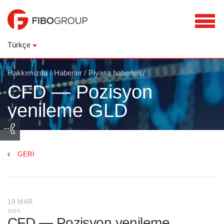
Türkçe
Hakkımızda
/
Haberler
/
Piyasa haberleri
/
CFD — Pozisyon
yenileme GLD
GERI
19 MAR
2025
CFD — Pozisyon yenileme