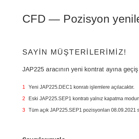
CFD — Pozisyon yeni
SAYIN MÜŞTERILERIMIZ!
JAP225 aracının yeni kontrat ayına geçiş 
Yeni JAP225.DEC1 konratı işlemlere açılacaktır.
Eski JAP225.SEP1 kontratı yalnız kapatma modun
Tüm açık JAP225.SEP1 pozisyonları 08.09.2021 se