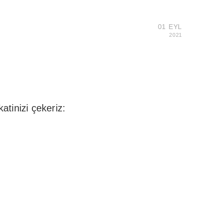
01 EYL
2021
tinizi çekeriz: