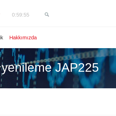
0:59:56
ik
Hakkımızda
 yenileme JAP225