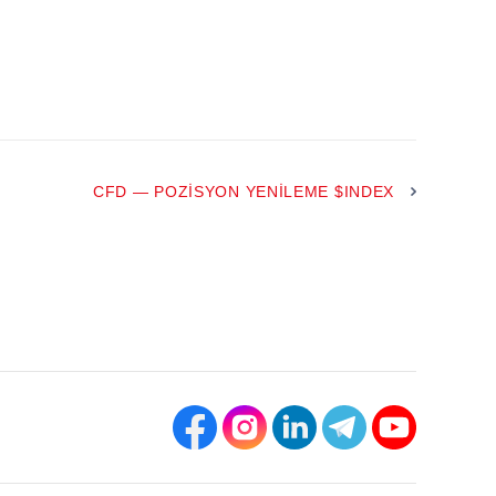
CFD — POZISYON YENILEME $INDEX