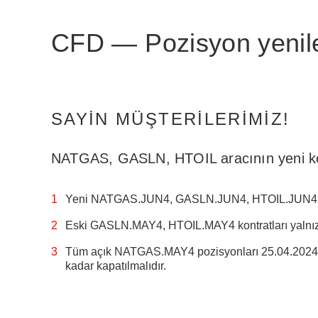
CFD — Pozisyon yeni
SAYIN MÜŞTERILERIMIZ!
NATGAS, GASLN, HTOIL aracının yeni kontr
Yeni NATGAS.JUN4, GASLN.JUN4, HTOIL.JUN4 konr
Eski GASLN.MAY4, HTOIL.MAY4 kontratları yalnı
Tüm açık NATGAS.MAY4 pozisyonları 25.04.2024 i
kadar kapatılmalıdır.