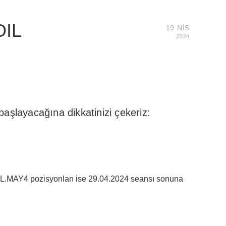
OIL
19 NIS
2024
şlayacağına dikkatinizi çekeriz:
.MAY4 pozisyonları ise 29.04.2024 seansı sonuna