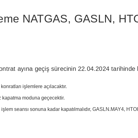
leme NATGAS, GASLN, HT
at ayına geçiş sürecinin 22.04.2024 tarihinde ba
atları işlemlere açılacaktır.
z kapatma moduna geçecektir.
şlem seansı sonuna kadar kapatılmalıdır, GASLN.MAY4, HTOIL