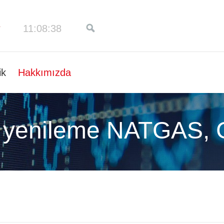
11:08:38
ik
Hakkımızda
 yenileme NATGAS,