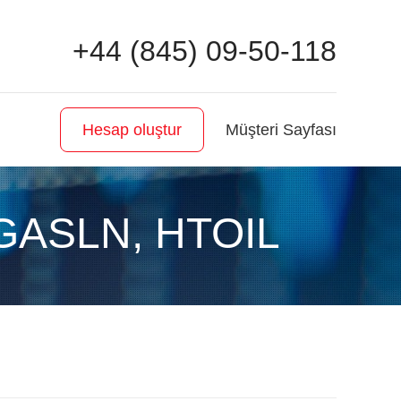
+44 (845) 09-50-118
Müşteri Sayfası
Hesap oluştur
 GASLN, HTOIL