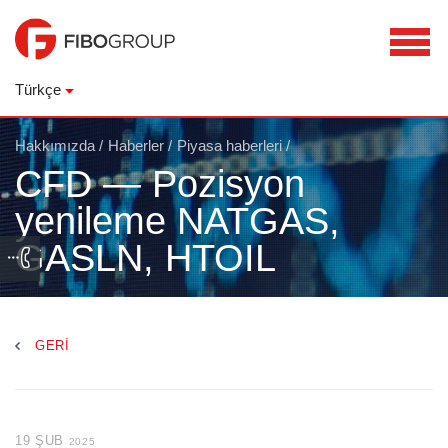
Türkçe
Hakkımızda
/
Haberler
/
Piyasa haberleri
/
CFD — Pozisyon
yenileme NATGAS,
GASLN, HTOIL
GERI
19 ŞUB
2025