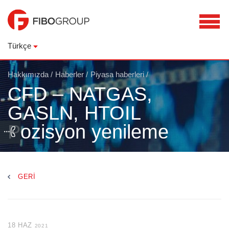
Türkçe
Hakkımızda
/
Haberler
/
Piyasa haberleri
/
CFD – NATGAS,
GASLN, HTOIL
Pozisyon yenileme
GERI
18 HAZ
2021