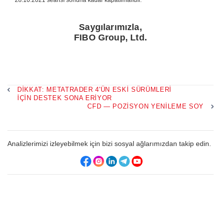
28.10.2021 seansı sonuna kadar kapatılmalıdır.
Saygılarımızla,
FIBO Group, Ltd.
DIKKAT: METATRADER 4'ÜN ESKI SÜRÜMLERI
IÇIN DESTEK SONA ERIYOR
CFD — POZISYON YENILEME SOY
Analizlerimizi izleyebilmek için bizi sosyal ağlarımızdan takip edin.