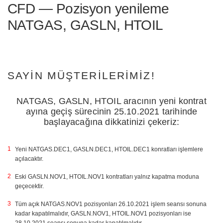
CFD — Pozisyon yenileme
NATGAS, GASLN, HTOIL
SAYIN MÜŞTERILERIMIZ!
NATGAS, GASLN, HTOIL aracının yeni kontrat
ayına geçiş sürecinin 25.10.2021 tarihinde
başlayacağına dikkatinizi çekeriz:
Yeni NATGAS.DEC1, GASLN.DEC1, HTOIL.DEC1 konratları işlemlere
açılacaktır.
Eski GASLN.NOV1, HTOIL.NOV1 kontratları yalnız kapatma moduna
geçecektir.
Tüm açık NATGAS.NOV1 pozisyonları 26.10.2021 işlem seansı sonuna
kadar kapatılmalıdır, GASLN.NOV1, HTOIL.NOV1 pozisyonları ise