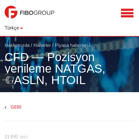
Türkçe
Hakkımızda
/
Haberler
/
Piyasa haberleri
/
CFD — Pozisyon
yenileme NATGAS,
GASLN, HTOIL
GERI
21 EKI
2021