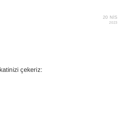
20 NIS
2023
tinizi çekeriz: