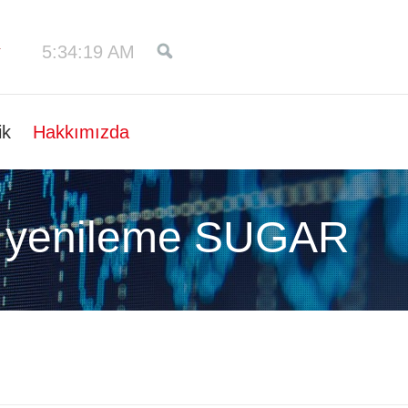
5:34:20 AM
ik
Hakkımızda
 yenileme SUGAR