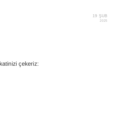
19 ŞUB
2025
tinizi çekeriz: