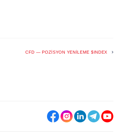
CFD — POZISYON YENILEME $INDEX