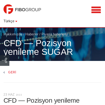
Türkçe
Hakkımızda
/
Haberler
/
Piyasa haberleri
/
CFD — Pozisyon
yenileme SUGAR
GERI
23 HAZ
2022
CFD — Pozisyon yenileme