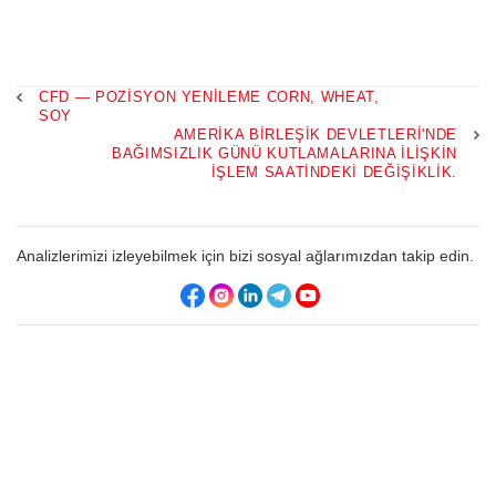
CFD — POZISYON YENILEME CORN, WHEAT,
SOY
AMERIKA BIRLEŞIK DEVLETLERI'NDE
BAĞIMSIZLIK GÜNÜ KUTLAMALARINA ILIŞKIN
IŞLEM SAATINDEKI DEĞIŞIKLIK.
Analizlerimizi izleyebilmek için bizi sosyal ağlarımızdan takip edin.