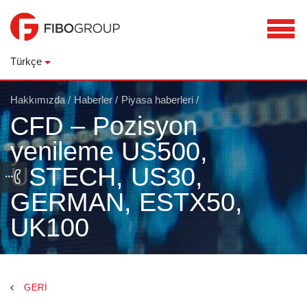
Türkçe
Hakkımızda
/
Haberler
/
Piyasa haberleri
/
CFD – Pozisyon
yenileme US500,
USTECH, US30,
GERMAN, ESTX50,
UK100
GERI