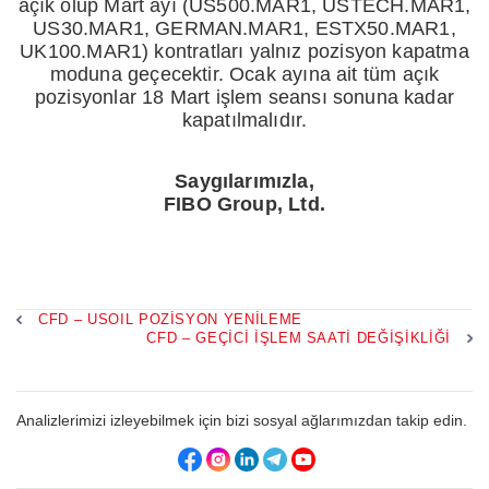
açık olup Mart ayı (US500.MAR1, USTECH.MAR1,
US30.MAR1, GERMAN.MAR1, ESTX50.MAR1,
UK100.MAR1) kontratları yalnız pozisyon kapatma
moduna geçecektir. Ocak ayına ait tüm açık
pozisyonlar 18 Mart işlem seansı sonuna kadar
kapatılmalıdır.
Saygılarımızla,
FIBO Group, Ltd.
CFD – USOIL POZISYON YENILEME
CFD – GEÇICI IŞLEM SAATI DEĞIŞIKLIĞI
Analizlerimizi izleyebilmek için bizi sosyal ağlarımızdan takip edin.