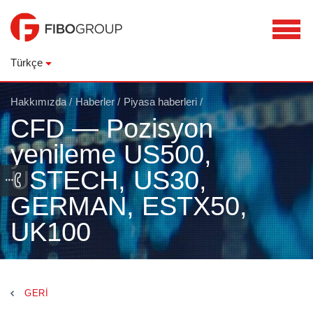
Türkçe
Hakkımızda
/
Haberler
/
Piyasa haberleri
/
CFD — Pozisyon
yenileme US500,
USTECH, US30,
GERMAN, ESTX50,
UK100
GERI