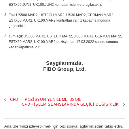
ESTX50.JUN2, UK100.JUN2 konratları işlemlere açılacaktır.
Eski US500.MAR2, USTECH.MAR2, US30.MAR2, GERMAN.MAR2,
ESTX50.MAR2, UK100.MAR2 kontratları yalnız kapatma moduna
geçecektir.
Tüm açık US500.MAR2, USTECH.MAR2, US30.MAR2, GERMAN.MAR2,
ESTX50.MAR2, UK100.MAR2 pozisyonları 17.03.2022 seansı sonuna
kadar kapatılmalıdır.
Saygılarımızla,
FIBO Group, Ltd.
CFD — POZISYON YENILEME USOIL
CFD - IŞLEM SEANSLARINDA GEÇICI DEĞIŞIKLIK
Analizlerimizi izleyebilmek için bizi sosyal ağlarımızdan takip edin.