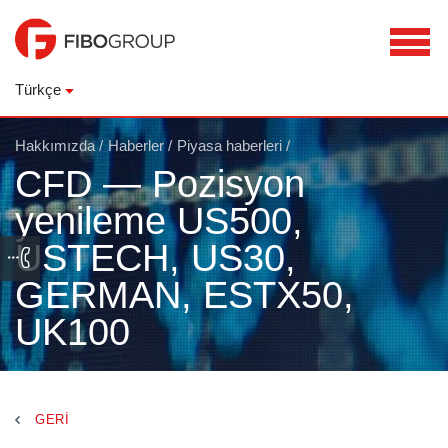
Türkçe
Hakkımızda
/
Haberler
/
Piyasa haberleri
/
CFD — Pozisyon
yenileme US500,
USTECH, US30,
GERMAN, ESTX50,
UK100
GERI