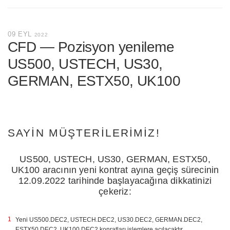
09 EYL
2022
CFD — Pozisyon yenileme
US500, USTECH, US30,
GERMAN, ESTX50, UK100
SAYIN MÜŞTERILERIMIZ!
US500, USTECH, US30, GERMAN, ESTX50,
UK100 aracının yeni kontrat ayına geçiş sürecinin
12.09.2022 tarihinde başlayacağına dikkatinizi
çekeriz:
Yeni US500.DEC2, USTECH.DEC2, US30.DEC2, GERMAN.DEC2,
ESTX50.DEC2, UK100.DEC2 konratları işlemlere açılacaktır.