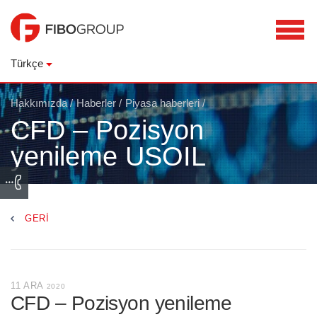
Türkçe
Hakkımızda
/
Haberler
/
Piyasa haberleri
/
CFD – Pozisyon
yenileme USOIL
GERI
11 ARA
2020
CFD – Pozisyon yenileme