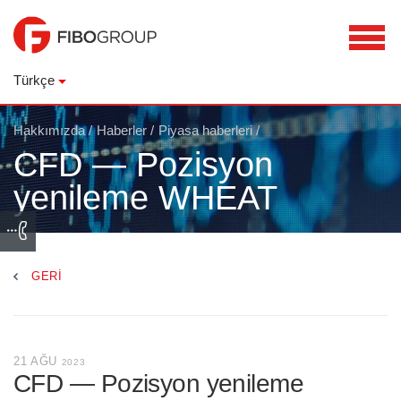
Türkçe
Hakkımızda
/
Haberler
/
Piyasa haberleri
/
CFD — Pozisyon
yenileme WHEAT
GERI
21 AĞU
2023
CFD — Pozisyon yenileme