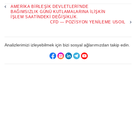
AMERIKA BIRLEŞIK DEVLETLERI'NDE
BAĞIMSIZLIK GÜNÜ KUTLAMALARINA ILIŞKIN
IŞLEM SAATINDEKI DEĞIŞIKLIK.
CFD — POZISYON YENILEME USOIL
Analizlerimizi izleyebilmek için bizi sosyal ağlarımızdan takip edin.