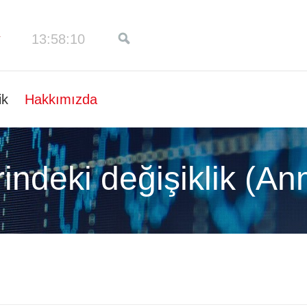
13:58:10
ik
Hakkımızda
rindeki değişiklik (A