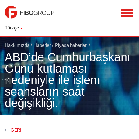
Türkçe
Hakkımızda
/
Haberler
/
Piyasa haberleri
/
ABD’de Cumhurbaşkanı
Günü kutlaması
nedeniyle ile işlem
seansların saat
değişikliği.
GERI