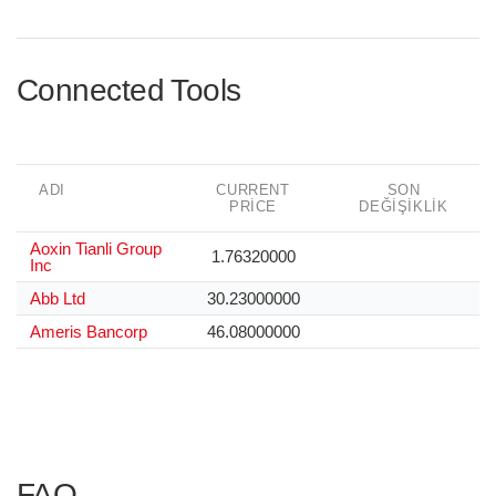
Connected Tools
ADI
CURRENT
SON
PRICE
DEĞIŞIKLIK
Aoxin Tianli Group
1.76320000
Inc
Abb Ltd
30.23000000
Ameris Bancorp
46.08000000
FAQ