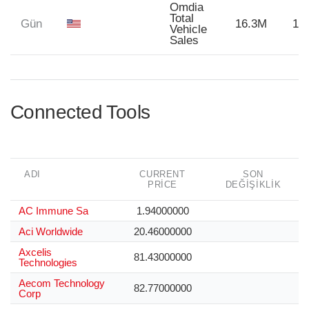
Omdia
Total
Gün
16.3M
16
Vehicle
Sales
Connected Tools
ADI
CURRENT
SON
PRICE
DEĞIŞIKLIK
AC Immune Sa
1.94000000
Aci Worldwide
20.46000000
Axcelis
81.43000000
Technologies
Aecom Technology
82.77000000
Corp