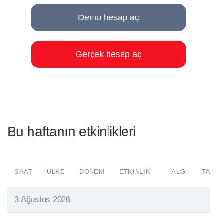
Demo hesap aç
Gerçek hesap aç
Bu haftanın etkinlikleri
SAAT
ÜLKE
DÖNEM
ETKINLIK
ALGI
TAH
3 Ağustos 2026