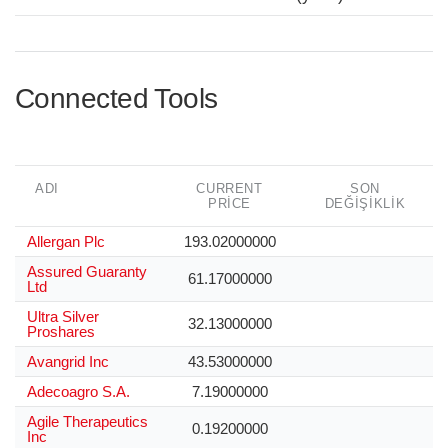
Connected Tools
ADI
CURRENT
SON
PRICE
DEĞIŞIKLIK
Allergan Plc
193.02000000
Assured Guaranty
61.17000000
Ltd
Ultra Silver
32.13000000
Proshares
Avangrid Inc
43.53000000
Adecoagro S.A.
7.19000000
Agile Therapeutics
0.19200000
Inc