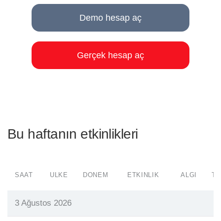
Demo hesap aç
Gerçek hesap aç
Bu haftanın etkinlikleri
SAAT
ÜLKE
DÖNEM
ETKINLIK
ALGI
TA
3 Ağustos 2026