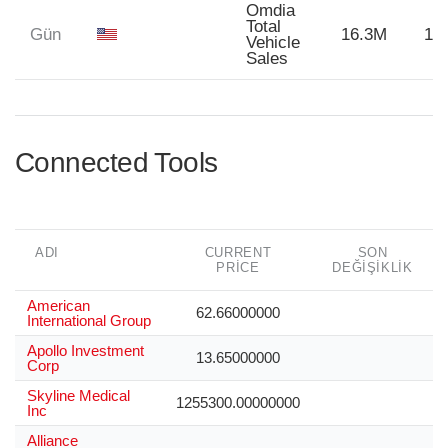
Omdia
Total
Gün
16.3M
16
Vehicle
Sales
Connected Tools
ADI
CURRENT
SON
PRICE
DEĞIŞIKLIK
American
62.66000000
International Group
Apollo Investment
13.65000000
Corp
Skyline Medical
1255300.00000000
Inc
Alliance