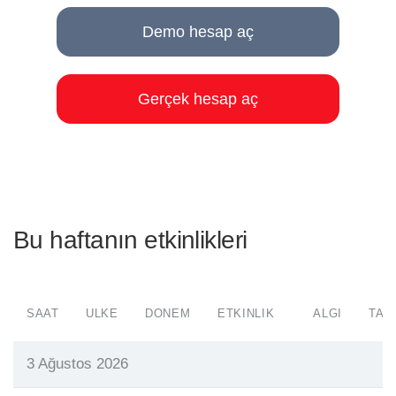
Demo hesap aç
Gerçek hesap aç
Bu haftanın etkinlikleri
SAAT
ÜLKE
DÖNEM
ETKINLIK
ALGI
TAH
3 Ağustos 2026