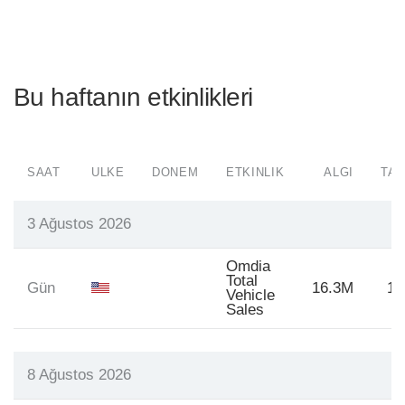
Bu haftanın etkinlikleri
SAAT
ÜLKE
DÖNEM
ETKINLIK
ALGI
TAH
3 Ağustos 2026
Omdia
Total
Gün
16.3M
16
Vehicle
Sales
8 Ağustos 2026