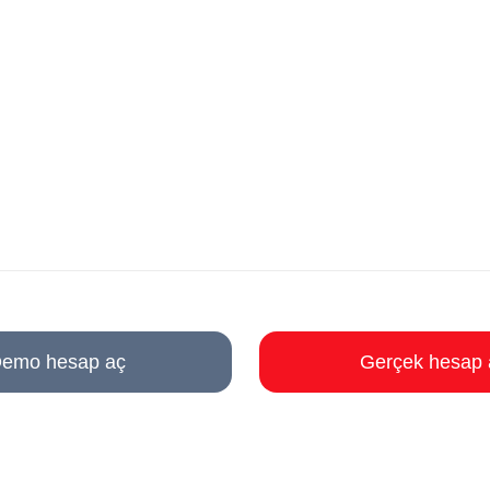
emo hesap aç
Gerçek hesap 