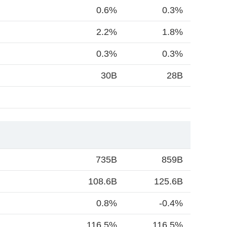
0.6%
0.3%
2.2%
1.8%
0.3%
0.3%
30B
28B
735B
859B
108.6B
125.6B
0.8%
-0.4%
116.5%
116.5%