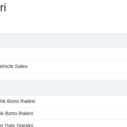
ri
ehicle Sales
lık Bono İhalesi
ık Bono İhalesi
 Daly Speaks