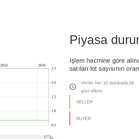
Piyasa dur
İşlem hacmine göre alın
2024
2026
satılan lot sayısının oran
2.5
Veriler her 10 dakikada bir
2.0
güncellenir
1.5
SELLER
1.0
BUYER
0.5