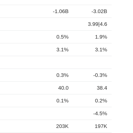
-1.06B
-3.02B
3.99|4.6
0.5%
1.9%
3.1%
3.1%
0.3%
-0.3%
40.0
38.4
0.1%
0.2%
-4.5%
203K
197K