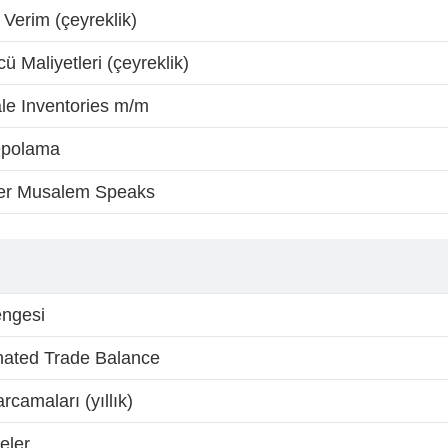
 Verim (çeyreklik)
ü Maliyetleri (çeyreklik)
le Inventories m/m
epolama
r Musalem Speaks
engesi
ated Trade Balance
camaları (yıllık)
eler