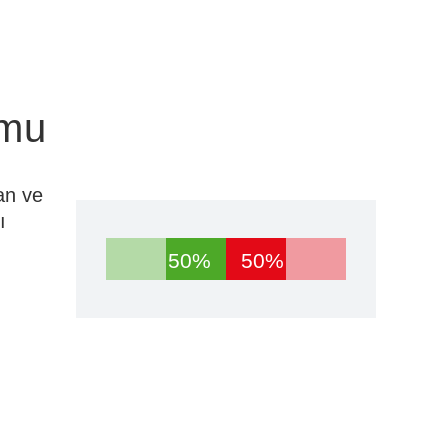
umu
an ve
ı
50%
50%