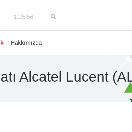
1:25:57
ik
Hakkımızda
atı Alcatel Lucent (A