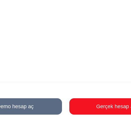
emo hesap aç
Gerçek hesap 