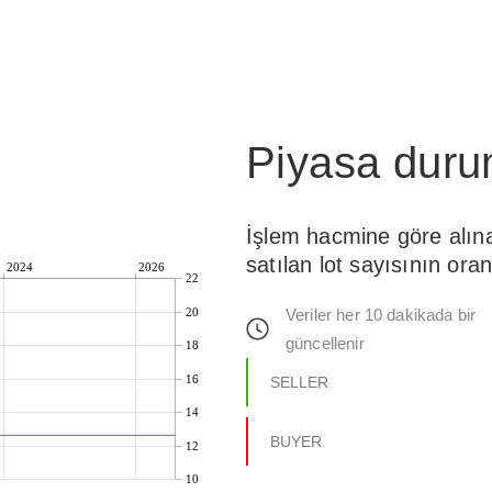
Piyasa dur
İşlem hacmine göre alın
satılan lot sayısının oran
2024
2026
22
Veriler her 10 dakikada bir
20
güncellenir
18
16
SELLER
14
BUYER
12
10