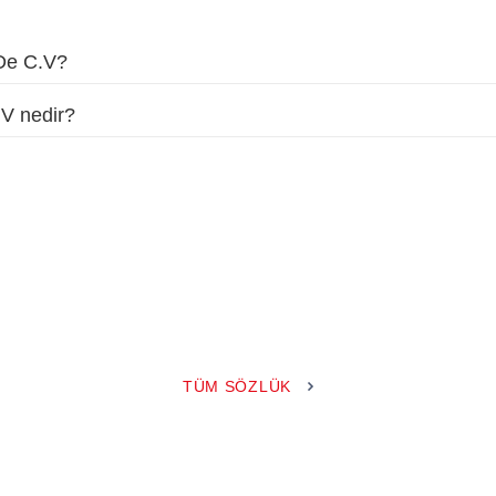
 De C.V?
.V nedir?
TÜM SÖZLÜK