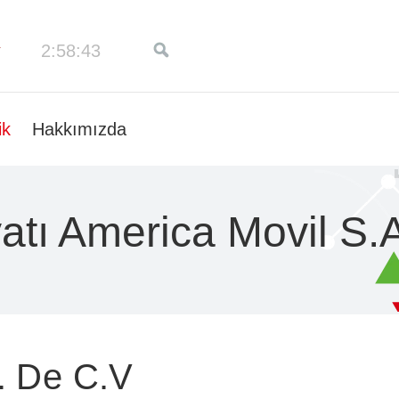
2:58:44
ik
Hakkımızda
atı America Movil S.
. De C.V