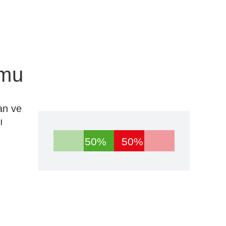
umu
an ve
ı
50%
50%