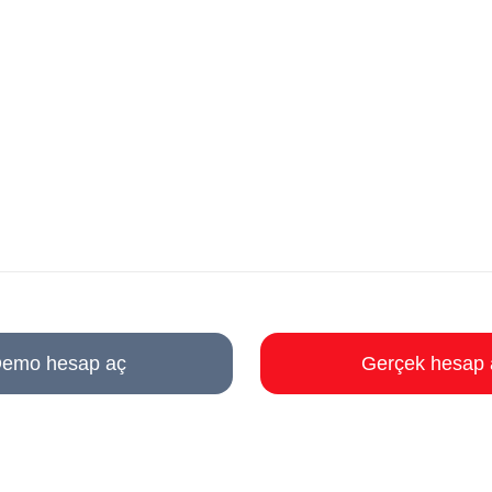
emo hesap aç
Gerçek hesap 