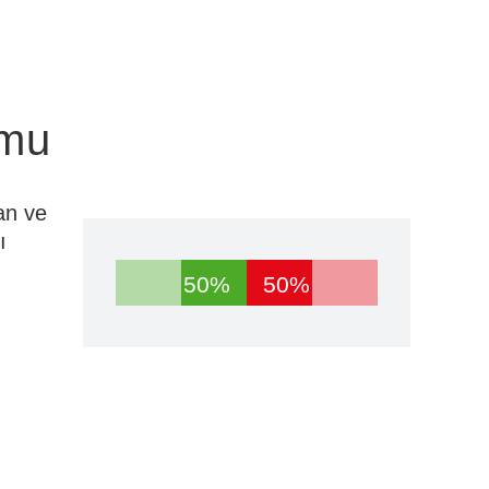
umu
an ve
ı
50%
50%