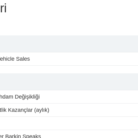
ri
ehicle Sales
ihdam Değişikliği
ik Kazançlar (aylık)
 Barkin Speaks