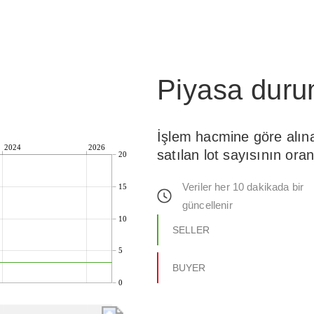
Piyasa dur
İşlem hacmine göre alın
2024
2026
satılan lot sayısının oran
20
Veriler her 10 dakikada bir
15
güncellenir
10
SELLER
5
BUYER
0