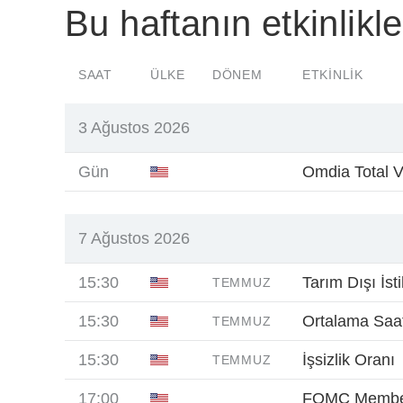
Bu haftanın etkinlikle
SAAT
ÜLKE
DÖNEM
ETKINLIK
3 Ağustos 2026
Gün
Omdia Total V
7 Ağustos 2026
15:30
Tarım Dışı İst
TEMMUZ
15:30
Ortalama Saatl
TEMMUZ
15:30
İşsizlik Oranı
TEMMUZ
17:00
FOMC Member