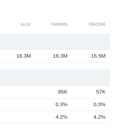
ALGI
TAHMIN
ÖNCEKI
16.3M
16.3M
16.5M
85K
57K
0.3%
0.3%
4.2%
4.2%