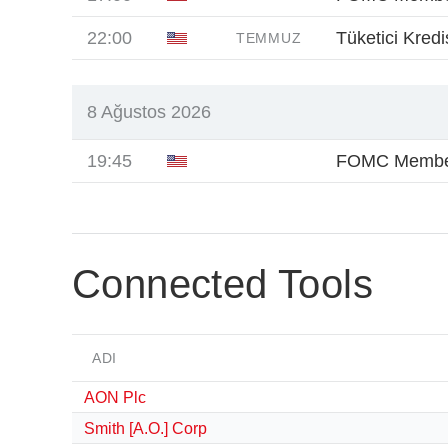
22:00
Tüketici Kredis
TEMMUZ
8 Ağustos 2026
19:45
FOMC Membe
Connected Tools
ADI
AON Plc
Smith [A.O.] Corp