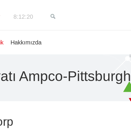
8:12:20
ik
Hakkımızda
yatı Ampco-Pittsburg
orp