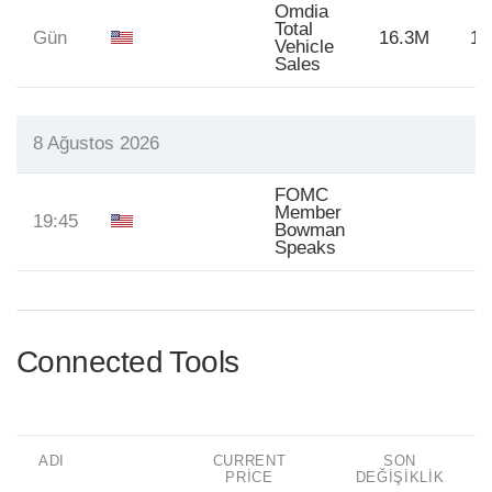
Omdia
Total
Gün
16.3M
16
Vehicle
Sales
8 Ağustos 2026
FOMC
Member
19:45
Bowman
Speaks
Connected Tools
ADI
CURRENT
SON
PRICE
DEĞIŞIKLIK