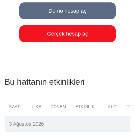
Demo hesap aç
Gerçek hesap aç
Bu haftanın etkinlikleri
SAAT
ÜLKE
DÖNEM
ETKINLIK
ALGI
TAH
3 Ağustos 2026