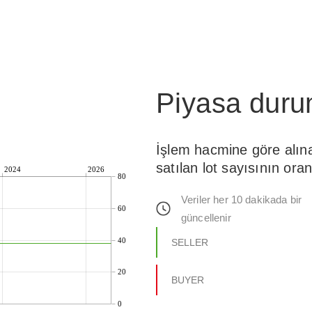
Piyasa dur
İşlem hacmine göre alın
satılan lot sayısının oran
2024
2026
80
Veriler her 10 dakikada bir
60
güncellenir
40
SELLER
20
BUYER
0