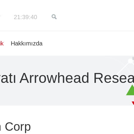
21:39:41
ik
Hakkımızda
yatı Arrowhead Rese
 Corp