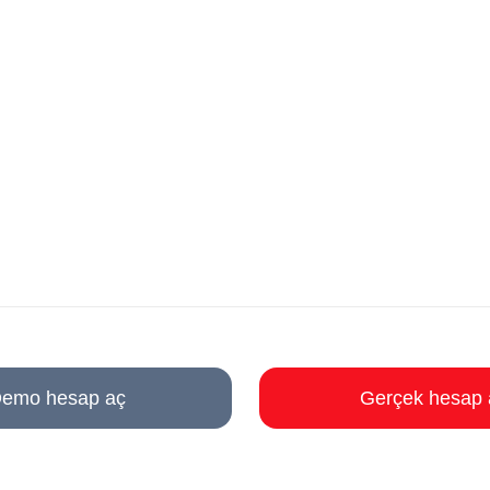
emo hesap aç
Gerçek hesap 