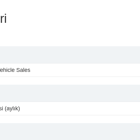
ri
ehicle Sales
i (aylık)