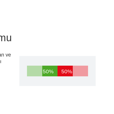
umu
an ve
ı
50%
50%