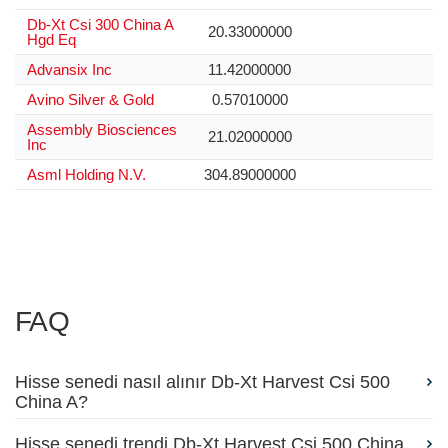
Db-Xt Csi 300 China A
20.33000000
Hgd Eq
Advansix Inc
11.42000000
Avino Silver & Gold
0.57010000
Assembly Biosciences
21.02000000
Inc
Asml Holding N.V.
304.89000000
FAQ
Hisse senedi nasıl alınır Db-Xt Harvest Csi 500
China A?
Hisse senedi trendi Db-Xt Harvest Csi 500 China