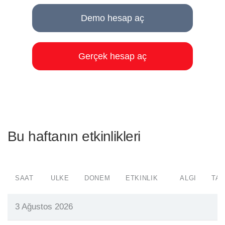
Demo hesap aç
Gerçek hesap aç
Bu haftanın etkinlikleri
SAAT
ÜLKE
DÖNEM
ETKINLIK
ALGI
TAH
3 Ağustos 2026