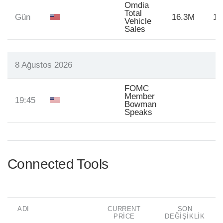
Omdia
Total
Gün
16.3M
16
Vehicle
Sales
8 Ağustos 2026
FOMC
Member
19:45
Bowman
Speaks
Connected Tools
ADI
CURRENT
SON
PRICE
DEĞIŞIKLIK