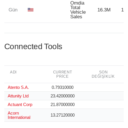
Omdia
Total
Gün
16.3M
16
Vehicle
Sales
Connected Tools
ADI
CURRENT
SON
PRICE
DEĞIŞIKLIK
Atento S.A.
0.79310000
Attunity Ltd
23.42000000
Actuant Corp
21.87000000
Acorn
13.27120000
International