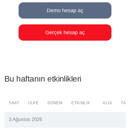
Demo hesap aç
Gerçek hesap aç
Bu haftanın etkinlikleri
SAAT
ÜLKE
DÖNEM
ETKINLIK
ALGI
TAH
3 Ağustos 2026