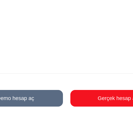
emo hesap aç
Gerçek hesap 