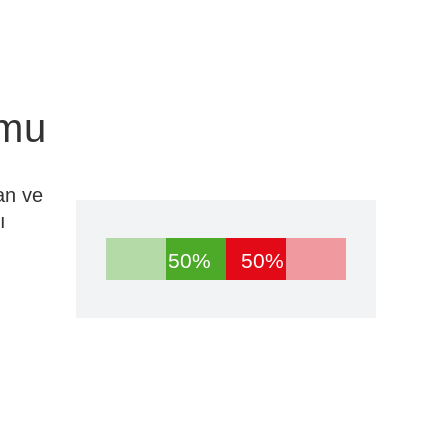
umu
an ve
ı
50%
50%