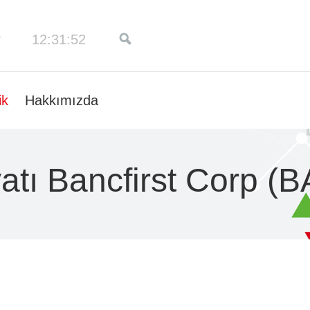
12:31:52
ik
Hakkımızda
atı Bancfirst Corp (