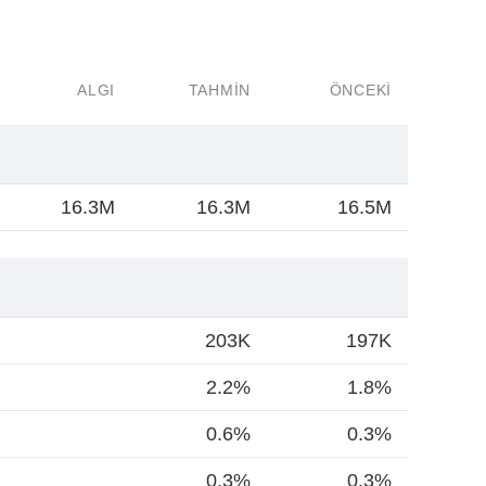
ALGI
TAHMIN
ÖNCEKI
16.3M
16.3M
16.5M
203K
197K
2.2%
1.8%
0.6%
0.3%
0.3%
0.3%