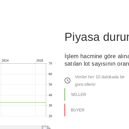
Piyasa dur
İşlem hacmine göre alın
2024
2026
satılan lot sayısının oran
70
60
Veriler her 10 dakikada bir
güncellenir
50
SELLER
40
30
BUYER
20