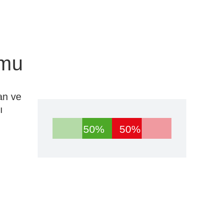
umu
an ve
ı
50%
50%