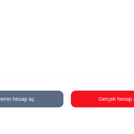
emo hesap aç
Gerçek hesap 