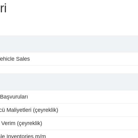
ri
ehicle Sales
 Başvuruları
ü Maliyetleri (çeyreklik)
 Verim (çeyreklik)
le Inventories m/m