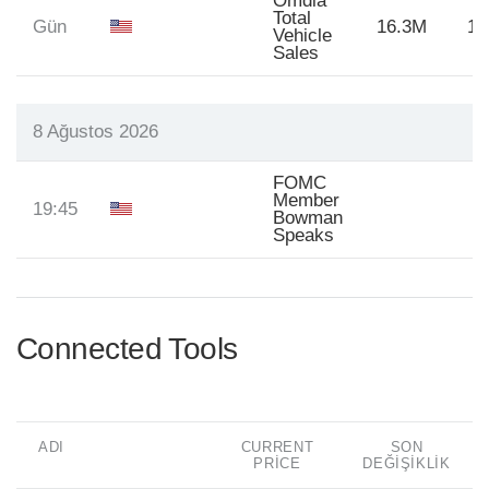
Omdia
Total
Gün
16.3M
16
Vehicle
Sales
8 Ağustos 2026
FOMC
Member
19:45
Bowman
Speaks
Connected Tools
ADI
CURRENT
SON
PRICE
DEĞIŞIKLIK