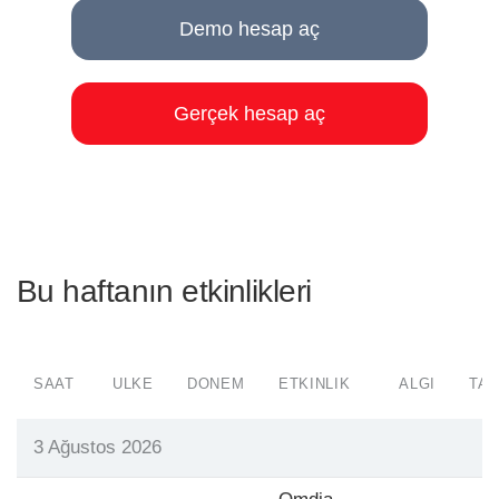
Demo hesap aç
Gerçek hesap aç
Bu haftanın etkinlikleri
SAAT
ÜLKE
DÖNEM
ETKINLIK
ALGI
TAH
3 Ağustos 2026