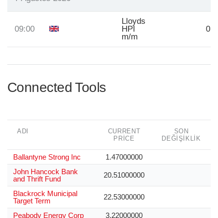
Lloyds
09:00
HPI
0.
m/m
Connected Tools
ADI
CURRENT
SON
PRICE
DEĞIŞIKLIK
Ballantyne Strong Inc
1.47000000
John Hancock Bank
20.51000000
and Thrift Fund
Blackrock Municipal
22.53000000
Target Term
Peabody Energy Corp
3.22000000