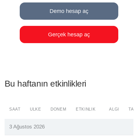
Demo hesap aç
Gerçek hesap aç
Bu haftanın etkinlikleri
SAAT
ÜLKE
DÖNEM
ETKINLIK
ALGI
TAH
3 Ağustos 2026