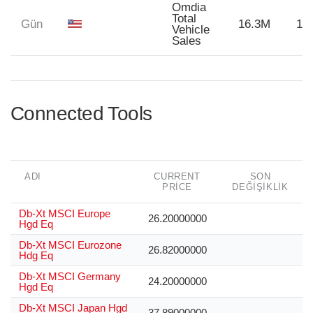
Omdia
Total
Gün
16.3M
16
Vehicle
Sales
Connected Tools
ADI
CURRENT
SON
PRICE
DEĞIŞIKLIK
Db-Xt MSCI Europe
26.20000000
Hgd Eq
Db-Xt MSCI Eurozone
26.82000000
Hdg Eq
Db-Xt MSCI Germany
24.20000000
Hgd Eq
Db-Xt MSCI Japan Hgd
37.89000000