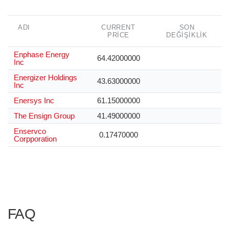
ADI
CURRENT
SON
PRICE
DEĞIŞIKLIK
Enphase Energy
64.42000000
Inc
Energizer Holdings
43.63000000
Inc
Enersys Inc
61.15000000
The Ensign Group
41.49000000
Enservco
0.17470000
Corpporation
FAQ