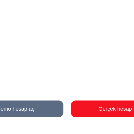
emo hesap aç
Gerçek hesap 