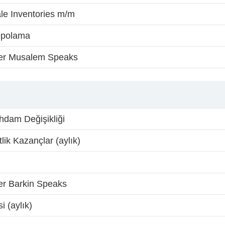
le Inventories m/m
epolama
r Musalem Speaks
ihdam Değişikliği
ik Kazançlar (aylık)
 Barkin Speaks
i (aylık)