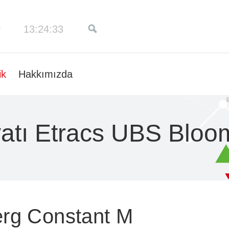
13:24:34
ik
Hakkımızda
yatı Etracs UBS Blo
rg Constant M