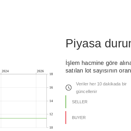
Piyasa dur
İşlem hacmine göre alın
satılan lot sayısının oran
2024
2026
18
Veriler her 10 dakikada bir
16
güncellenir
14
SELLER
12
BUYER
10