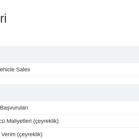
ri
ehicle Sales
 Başvuruları
ü Maliyetleri (çeyreklik)
 Verim (çeyreklik)