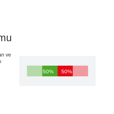
umu
an ve
ı
50%
50%