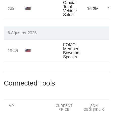
Omdia
Total
Gün
16.3M
16
Vehicle
Sales
8 Ağustos 2026
FOMC
Member
19:45
Bowman
Speaks
Connected Tools
ADI
CURRENT
SON
PRICE
DEĞIŞIKLIK