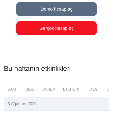
Demo hesap aç
Gerçek hesap aç
Bu haftanın etkinlikleri
SAAT
ÜLKE
DÖNEM
ETKINLIK
ALGI
TAH
3 Ağustos 2026