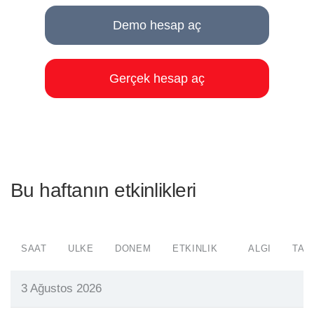
Demo hesap aç
Gerçek hesap aç
Bu haftanın etkinlikleri
SAAT
ÜLKE
DÖNEM
ETKINLIK
ALGI
TAH
3 Ağustos 2026