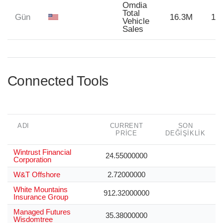
Omdia
Total
Gün
16.3M
16
Vehicle
Sales
Connected Tools
ADI
CURRENT
SON
PRICE
DEĞIŞIKLIK
Wintrust Financial
24.55000000
Corporation
W&T Offshore
2.72000000
White Mountains
912.32000000
Insurance Group
Managed Futures
35.38000000
Wisdomtree