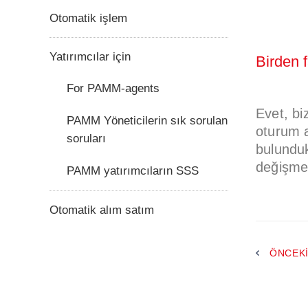
Otomatik işlem
Yatırımcılar için
Birden 
For PAMM-agents
Evet, bi
PAMM Yöneticilerin sık sorulan
oturum a
soruları
bulunduk
değişmed
PAMM yatırımcıların SSS
Otomatik alım satım
ÖNCEK