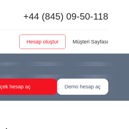
+44 (845) 09-50-118
Müşteri Sayfası
Hesap oluştur
çek hesap aç
Demo hesap aç