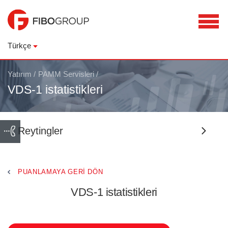
Türkçe
Yatırım
/
PAMM Servisleri
/
VDS-1 istatistikleri
Reytingler
PUANLAMAYA GERI DÖN
VDS-1 istatistikleri