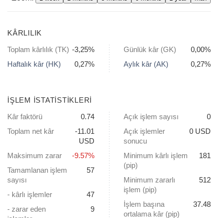
KÂRLILIK
Toplam kârlılık (TK)
-3,25%
Günlük kâr (GK)
0,00%
Haftalık kâr (HK)
0,27%
Aylık kâr (AK)
0,27%
İŞLEM ISTATISTIKLERI
Kâr faktörü
0.74
Açık işlem sayısı
0
Toplam net kâr
-11.01
Açık işlemler
0
USD
USD
sonucu
Maksimum zarar
-9.57%
Minimum kârlı işlem
181
(pip)
Tamamlanan işlem
57
sayısı
Minimum zararlı
512
işlem (pip)
- kârlı işlemler
47
İşlem başına
37.48
- zarar eden
9
ortalama kâr (pip)