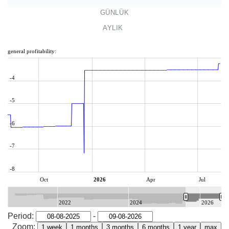
GÜNLÜK
AYLIK
general profitability:
-4
-5
-6
-7
-8
Oct
2026
Apr
Jul
2022
2024
2026
Period:
-
Zoom: