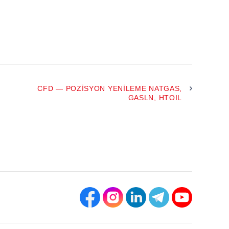
CFD — POZISYON YENILEME NATGAS,
GASLN, HTOIL