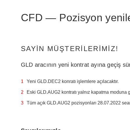
CFD — Pozisyon yeni
SAYIN MÜŞTERILERIMIZ!
GLD aracının yeni kontrat ayına geçiş sür
Yeni GLD.DEC2 konratı işlemlere açılacaktır.
Eski GLD.AUG2 kontratı yalnız kapatma moduna g
Tüm açık GLD.AUG2 pozisyonları 28.07.2022 seans