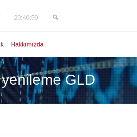
20:40:51
ik
Hakkımızda
 yenileme GLD