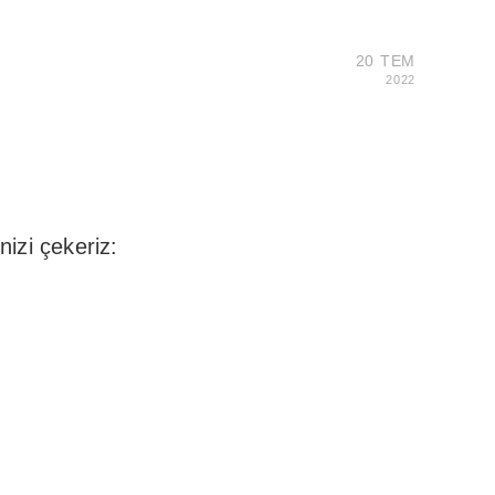
20 TEM
2022
izi çekeriz: