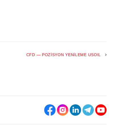
CFD — POZISYON YENILEME USOIL