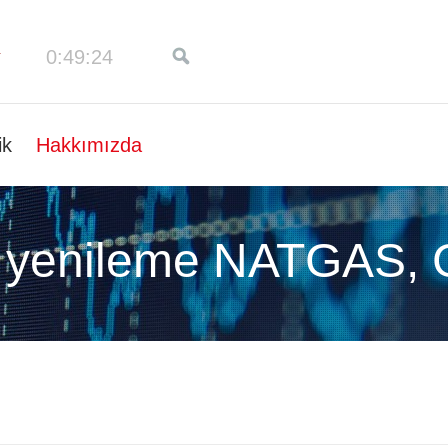
0:49:24
ik
Hakkımızda
 yenileme NATGAS,