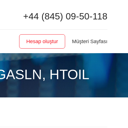
+44 (845) 09-50-118
Müşteri Sayfası
Hesap oluştur
 GASLN, HTOIL