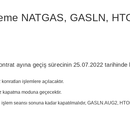
leme NATGAS, GASLN, HT
at ayına geçiş sürecinin 25.07.2022 tarihinde ba
atları işlemlere açılacaktır.
z kapatma moduna geçecektir.
işlem seansı sonuna kadar kapatılmalıdır, GASLN.AUG2, HTOI