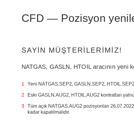
CFD — Pozisyon yeni
SAYIN MÜŞTERILERIMIZ!
NATGAS, GASLN, HTOIL aracının yeni kontr
Yeni NATGAS.SEP2, GASLN.SEP2, HTOIL.SEP2 konr
Eski GASLN.AUG2, HTOIL.AUG2 kontratları yalnı
Tüm açık NATGAS.AUG2 pozisyonları 26.07.2022 
kadar kapatılmalıdır.