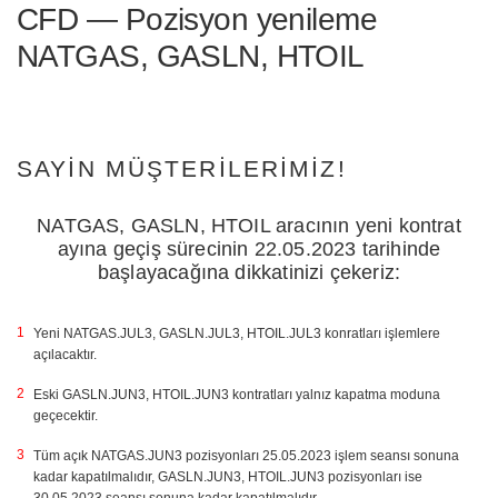
CFD — Pozisyon yenileme
NATGAS, GASLN, HTOIL
SAYIN MÜŞTERILERIMIZ!
NATGAS, GASLN, HTOIL aracının yeni kontrat
ayına geçiş sürecinin 22.05.2023 tarihinde
başlayacağına dikkatinizi çekeriz:
Yeni NATGAS.JUL3, GASLN.JUL3, HTOIL.JUL3 konratları işlemlere
açılacaktır.
Eski GASLN.JUN3, HTOIL.JUN3 kontratları yalnız kapatma moduna
geçecektir.
Tüm açık NATGAS.JUN3 pozisyonları 25.05.2023 işlem seansı sonuna
kadar kapatılmalıdır, GASLN.JUN3, HTOIL.JUN3 pozisyonları ise