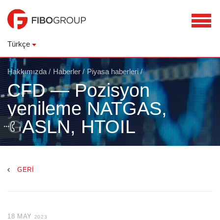
Türkçe
Hakkımızda
/
Haberler
/
Piyasa haberleri
/
CFD — Pozisyon
yenileme NATGAS,
GASLN, HTOIL
GERI
18 MAY
2023