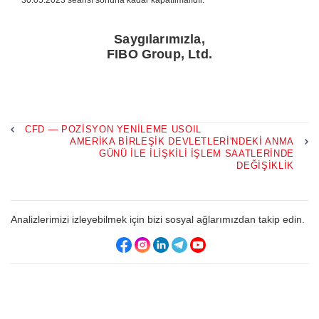
30.05.2023 seansı sonuna kadar kapatılmalıdır.
Saygılarımızla,
FIBO Group, Ltd.
CFD — POZISYON YENILEME USOIL
AMERIKA BIRLEŞIK DEVLETLERI'NDEKI ANMA
GÜNÜ ILE İLIŞKILI İŞLEM SAATLERINDE
DEĞIŞIKLIK
Analizlerimizi izleyebilmek için bizi sosyal ağlarımızdan takip edin.