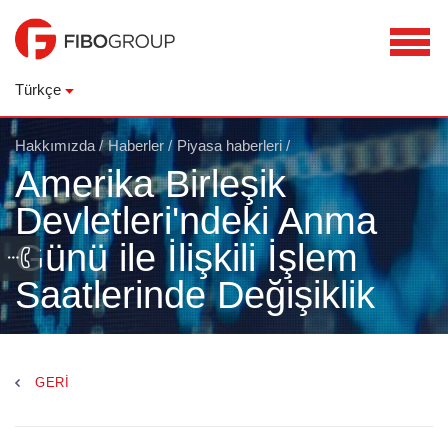
Türkçe
Hakkımızda
/
Haberler
/
Piyasa haberleri
/
Amerika Birleşik
Devletleri'ndeki Anma
Günü ile İlişkili İşlem
Saatlerinde Değişiklik
GERI